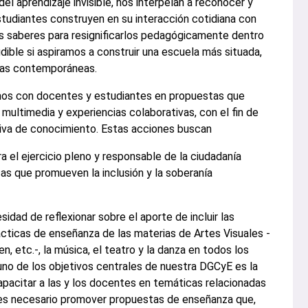
l aprendizaje invisible, nos interpelan a reconocer y
studiantes construyen en su interacción cotidiana con
sos saberes para resignificarlos pedagógicamente dentro
dible si aspiramos a construir una escuela más situada,
icas contemporáneas.
jamos con docentes y estudiantes en propuestas que
 multimedia y experiencias colaborativas, con el fin de
iva de conocimiento. Estas acciones buscan
a el ejercicio pleno y responsable de la ciudadanía
icas que promueven la inclusión y la soberanía
dad de reflexionar sobre el aporte de incluir las
rácticas de enseñanza de las materias de Artes Visuales -
n, etc.-, la música, el teatro y la danza en todos los
no de los objetivos centrales de nuestra DGCyE es la
pacitar a las y los docentes en temáticas relacionadas
es necesario promover propuestas de enseñanza que,