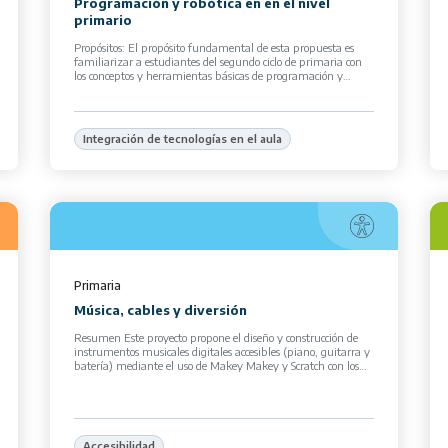
Programación y robótica en en el nivel
primario
Propósitos: El propósito fundamental de esta propuesta es
familiarizar a estudiantes del segundo ciclo de primaria con
los conceptos y herramientas básicas de programación y
robótica, la colaboración y la […]
Integración de tecnologías en el aula
Primaria
Música, cables y diversión
Resumen Este proyecto propone el diseño y construcción de
instrumentos musicales digitales accesibles (piano, guitarra y
batería) mediante el uso de Makey Makey y Scratch con los
alumnos de la […]
Accesibilidad