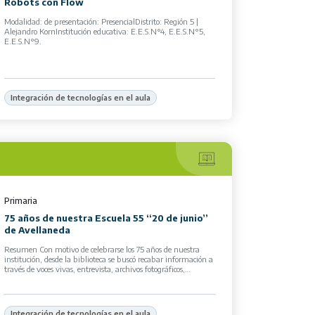
Robots con Flow
Modalidad: de presentación: PresencialDistrito: Región 5 |
Alejandro KornInstitución educativa: E.E.S.N°4, E.E.S.N°5,
E.E.S.N°9.
Integración de tecnologías en el aula
Primaria
75 años de nuestra Escuela 55 “20 de junio”
de Avellaneda
Resumen Con motivo de celebrarse los 75 años de nuestra
institución, desde la biblioteca se buscó recabar información a
través de voces vivas, entrevista, archivos fotográficos,
documentos, revistas zonales, páginas […]
Integración de tecnologías en el aula