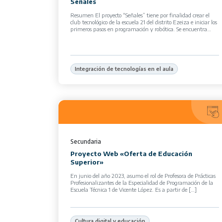
Señales
Resumen El proyecto “Señales” tiene por finalidad crear el
club tecnológico de la escuela 21 del distrito Ezeiza e iniciar los
primeros pasos en programación y robótica. Se encuentra
atravesado […]
Integración de tecnologías en el aula
Secundaria
Proyecto Web «Oferta de Educación
Superior»
En junio del año 2023, asumo el rol de Profesora de Prácticas
Profesionalizantes de la Especialidad de Programación de la
Escuela Técnica 1 de Vicente López. Es a partir de […]
Cultura digital y educación