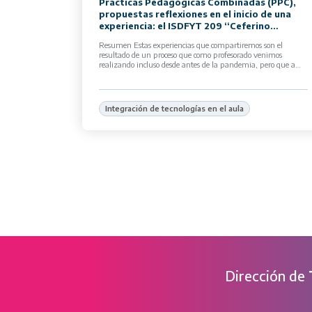
Practicas Pedagógicas Combinadas (PPC),
propuestas reflexiones en el inicio de una
experiencia: el ISDFYT 209 “Ceferino
Namuncura” del Distrito de Hurlingham
Resumen Estas experiencias que compartiremos son el
resultado de un proceso que como profesorado venimos
realizando incluso desde antes de la pandemia, pero que a
partir de diversas propuestas de […]
Integración de tecnologías en el aula
Dirección de