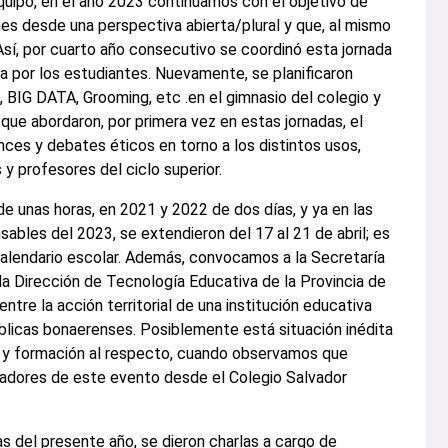
equipo, en el año 2023 continuamos con el objetivo de
nes desde una perspectiva abierta/plural y que, al mismo
 Así, por cuarto año consecutivo se coordinó esta jornada
a por los estudiantes. Nuevamente, se planificaron
 BIG DATA, Grooming, etc .en el gimnasio del colegio y
 que abordaron, por primera vez en estas jornadas, el
cances y debates éticos en torno a los distintos usos,
 y profesores del ciclo superior.
 de unas horas, en 2021 y 2022 de dos días, y ya en las
ables del 2023, se extendieron del 17 al 21 de abril; es
alendario escolar. Además, convocamos a la Secretaría
la Dirección de Tecnología Educativa de la Provincia de
ntre la acción territorial de una institución educativa
públicas bonaerenses. Posiblemente está situación inédita
es y formación al respecto, cuando observamos que
zadores de este evento desde el Colegio Salvador
s del presente año, se dieron charlas a cargo de