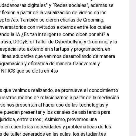
udadanos/as digitales” y “Redes sociales”, además se
lexión a partir de la visualización de videos en los
eptor/as. También se dieron charlas de Grooming.
ersatorios con invitados externos entre los cuales
do la IA ¿Es tan inteligente como dicen por ahí? a
tiva, DGCyE; el Taller de Cyberbullyng y Grooming; y la
 especialista externo en startups y programación, en
a línea educativa que venimos desarrollando de manera
programación y ofimática de manera transversal y
e NTICS que se dicta en 4to
das que venimos realizando, se promueve el conocimiento
nuestros modos de relacionarnos a partir de la mediación
 se nos presentan al hacer uso de las tecnologías y
se pueden presentar y los canales de asistencia para
jurídica, entre otros ; Asimismo, prevemos una
ndo en cuenta las necesidades y problemáticas de los
s de taller generados en las aulas, los estudiantes