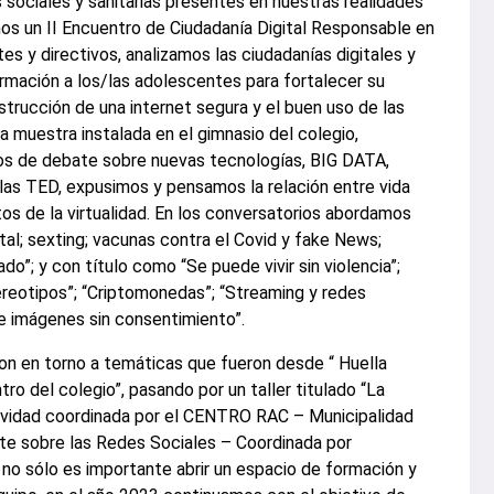
s sociales y sanitarias presentes en nuestras realidades
os un II Encuentro de Ciudadanía Digital Responsable en
tes y directivos, analizamos las ciudadanías digitales y
rmación a los/las adolescentes para fortalecer su
trucción de una internet segura y el buen uso de las
 muestra instalada en el gimnasio del colegio,
os de debate sobre nuevas tecnologías, BIG DATA,
las TED, expusimos y pensamos la relación entre vida
os de la virtualidad. En los conversatorios abordamos
tal; sexting; vacunas contra el Covid y fake News;
o”; y con título como “Se puede vivir sin violencia”;
reotipos”; “Criptomonedas”; “Streaming y redes
de imágenes sin consentimiento”.
ron en torno a temáticas que fueron desde “ Huella
ro del colegio”, pasando por un taller titulado “La
ividad coordinada por el CENTRO RAC – Municipalidad
bate sobre las Redes Sociales – Coordinada por
no sólo es importante abrir un espacio de formación y