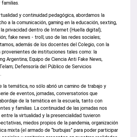
familias.
irtualidad y continuidad pedagógica, abordamos la
cho a la comunicación, gaming en la educación, sexting,
la privacidad dentro de Internet (Huella digital);
ión; fake news - troll; uso de las redes sociales;
ntamos, además de los docentes del Colegio, con la
 provenientes de instituciones tales como: la
ing Argentina; Equipo de Ciencia Anti Fake News,
elam; Defensoría del Público de Servicios
.
e la temática, no sólo abrió un camino de trabajo y
 serie de eventos, jornadas, conversatorios que
 abordaje de la temática en la escuela, tanto con
tes y familias. La continuidad de las jornadas nos
ntre la virtualidad y la presencialidad tuvieron
tativas, miedos propios de la pandemia, organización
ca mixta (el armado de “burbujas” para poder participar