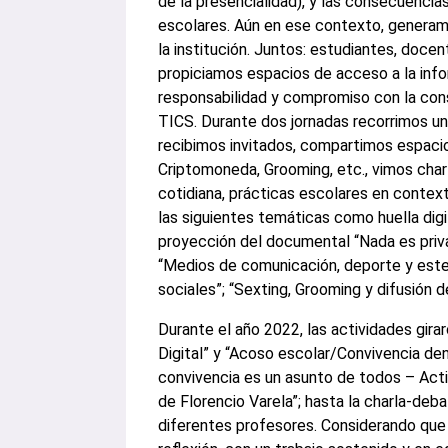
de la presencialidad), y las consecuencia
escolares. Aún en ese contexto, generam
la institución. Juntos: estudiantes, docen
propiciamos espacios de acceso a la info
responsabilidad y compromiso con la cons
TICS. Durante dos jornadas recorrimos una
recibimos invitados, compartimos espaci
Criptomoneda, Grooming, etc., vimos char
cotidiana, prácticas escolares en context
las siguientes temáticas como huella digi
proyección del documental “Nada es privad
“Medios de comunicación, deporte y este
sociales”; “Sexting, Grooming y difusión 
Durante el año 2022, las actividades gira
Digital” y “Acoso escolar/Convivencia dent
convivencia es un asunto de todos – Act
de Florencio Varela”; hasta la charla-de
diferentes profesores. Considerando que 